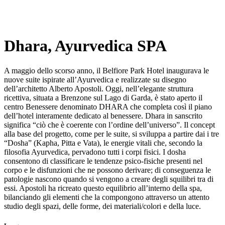
Dhara, Ayurvedica SPA
A maggio dello scorso anno, il Belfiore Park Hotel inaugurava le
nuove suite ispirate all’Ayurvedica e realizzate su disegno
dell’architetto Alberto Apostoli. Oggi, nell’elegante struttura
ricettiva, situata a Brenzone sul Lago di Garda, è stato aperto il
centro Benessere denominato DHARA che completa così il piano
dell’hotel interamente dedicato al benessere. Dhara in sanscrito
significa “ciò che è coerente con l’ordine dell’universo”. Il concept
alla base del progetto, come per le suite, si sviluppa a partire dai i tre
“Dosha” (Kapha, Pitta e Vata), le energie vitali che, secondo la
filosofia Ayurvedica, pervadono tutti i corpi fisici. I dosha
consentono di classificare le tendenze psico-fisiche presenti nel
corpo e le disfunzioni che ne possono derivare; di conseguenza le
patologie nascono quando si vengono a creare degli squilibri tra di
essi. Apostoli ha ricreato questo equilibrio all’interno della spa,
bilanciando gli elementi che la compongono attraverso un attento
studio degli spazi, delle forme, dei materiali/colori e della luce.